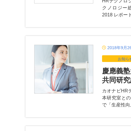
HRテクノロ
クノロジー総研の
2018 レポ
2018年9月2
お知ら
慶應義塾
共同研究
カオナビHR
本研究室との
で「生産性向