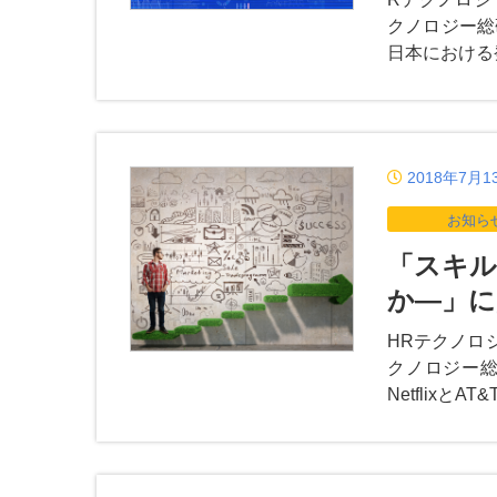
クノロジー総
日本における
2018年7月1
お知ら
「スキル
か―」に
HRテクノロ
クノロジー総
Netflix