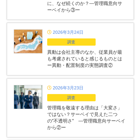
に、なぜ続くのか？―管理職意向サ
ーベイから③ー
2026年3月24日
調査
異動は会社主導のなか、従業員が最
も考慮されていると感じるものとは
ー異動・配置制度の実態調査②
2026年3月23日
調査
管理職を敬遠する理由は「大変さ」
ではない？サーベイで見えた二つ
の”不透明さ” ―管理職意向サーベイ
から②ー