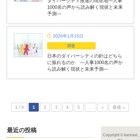
ダイバーシティ推進の現在地―人事
1000名の声から読み解く現状と未来
予測―
2026年1月15日
調査
日本のダイバーシティの針はどちら
に振れるのか ―人事1000名の声か
ら読み解く現状と未来予測―
1 / 9
1
2
3
4
5
...
»
最後 »
最近の投稿
Copyright
©
kaonavi,