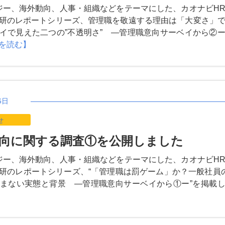
ジー、海外動向、人事・組織などをテーマにした、カオナビH
研のレポートシリーズ、管理職を敬遠する理由は「大変さ」
イで見えた二つの”不透明さ” ―管理職意向サーベイから②
を読む】
6日
せ
向に関する調査①を公開しました
ジー、海外動向、人事・組織などをテーマにした、カオナビH
研のレポートシリーズ、“「管理職は罰ゲーム」か？一般社員
まない実態と背景 ―管理職意向サーベイから①ー”を掲載