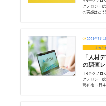
HRテクノロ
クノロジー総
の実感はどう
2021年6月1
お知ら
「人材デ
の調査レ
HRテクノロ
クノロジー総
現在地 ～日