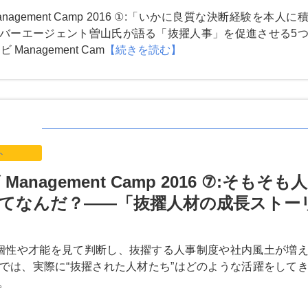
nagement Camp 2016 ①:「いかに良質な決断経験を本人に
バーエージェント曽山氏が語る「抜擢人事」を促進させる5
Management Cam
【続きを読む】
ト
Management Camp 2016 ⑦:そもそも人
てなんだ？――「抜擢人材の成長ストー
個性や才能を見て判断し、抜擢する人事制度や社内風土が増
では、実際に“抜擢された人材たち”はどのような活躍をして
。