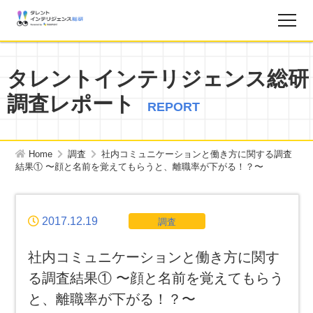
調査レポート
タレントインテリジェンス総研
調査レポート
お知らせ
REPORT
タレントインテリジェンス総研とは？
Home
調査
社内コミュニケーションと働き方に関する調査
結果① 〜顔と名前を覚えてもらうと、離職率が下がる！？〜
お問い合わせ
2017.12.19
調査
運営会社
社内コミュニケーションと働き方に関す
個人情報保護方針
る調査結果① 〜顔と名前を覚えてもらう
と、離職率が下がる！？〜
サイトマップ