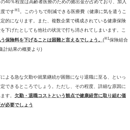
の40％程度は高齢者医療のための拠出金が占めており、加入
※1
程度です
。このうちで削減できる医療費（健康に気を遣うこ
限定的になります。また、複数企業で構成されている健康保険
費を下げたとしても他社の状況で打ち消されてしまいます。こ
※1
払う保険料を下げることは困難と言えるでしょう。
(
保険組合
期集計結果の概要より)
どによる急な欠勤や就業継続が困難になり退職に至る、といっ
肯定できるところでしょう。ただし、その程度、詳細な原因に
れます。
欠勤・退職コストという観点で健康経営に取り組む価
証が必要でしょう