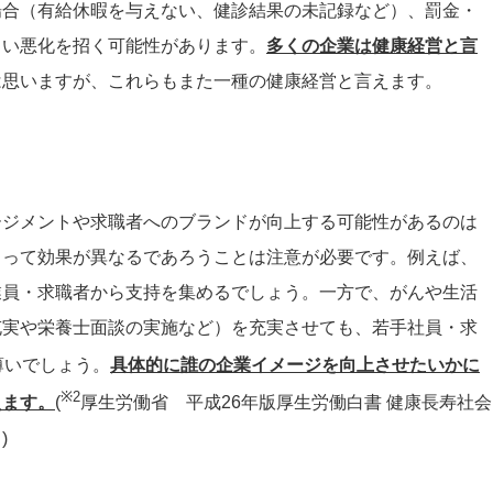
場合（有給休暇を与えない、健診結果の未記録など）、罰金・
しい悪化を招く可能性があります。
多くの企業は健康経営と言
は思いますが、これらもまた一種の健康経営と言えます。
ージメントや求職者へのブランドが向上する可能性があるのは
よって効果が異なるであろうことは注意が必要です。例えば、
業員・求職者から支持を集めるでしょう。一方で、がんや生活
充実や栄養士面談の実施など）を充実させても、若手社員・求
薄いでしょう。
具体的に誰の企業イメージを向上させたいかに
※2
えます。
(
厚生労働省 平成26年版厚生労働白書 健康長寿社会
)