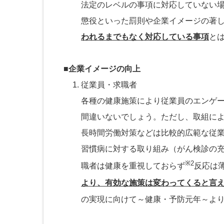
法定のレベルの事項に対応していない
懲役といった罰則や企業イメージの著
われるまでもなく対応している事項
と
■企業イメージの向上
従業員・求職者
各種の健康施策により従業員のエンゲ
間違いないでしょう。ただし、取組に
長時間労働対策などは比較的広範な従
習慣病に対する取り組み（がん検診の
※2
職者は健康を重視しておらず
反応は
より、有効な施策は変わってくると言
の実現に向けて～健康・予防元年～より