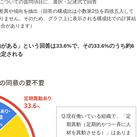
アについての質問項目に、選択・記述式で回答
差異や傾向を抽出（回答の構成比は小数第2位を四捨五入して
なりません。そのため、グラフ上に表示される構成比での計算結
場合があります）
ある」という回答は33.6%で、その33.6%のうち約6
決定される
Q.現在働いている組織で、「定
期異動（定期的かつ一斉に人
材を異動させる）」はありま