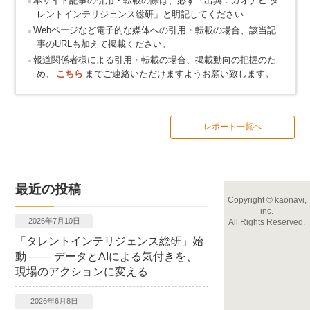
本サイト記事の引用・転載の際は、必ず「出典：カオナビ タ
レントインテリジェンス総研」と明記してください
Webページなど電子的な媒体への引用・転載の場合、該当記
事のURLも加えて掲載ください。
報道関係者様による引用・転載の場合、掲載動向の把握のた
め、
こちら
までご連絡いただけますようお願い致します。
レポート一覧へ
最近の投稿
Copyright
©
kaonavi,
inc.
2026年7月10日
All Rights Reserved.
「タレントインテリジェンス総研」始
動 ―― データとAIによる気付きを、
現場のアクションに変える
2026年6月8日