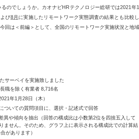
るのでしょうか。カオナビHRテクノロジー総研では2021年
および
8月
に実施したリモートワーク実態調査の結果とも比較
今回は＜前編＞として、全国のリモートワーク実施状況と地
たサーベイを実施致しました
職を除く有業者 8,716名
021年1月28日（木）
クについての質問項目に、選択・記述式で回答
差異や傾向を抽出（回答の構成比は小数第2位を四捨五入して
なりません。そのため、グラフ上に表示される構成比での計算結
場合があります）