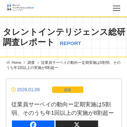
調査レポート
タレントインテリジェンス総研
調査レポート
お知らせ
REPORT
タレントインテリジェンス総研とは？
Home
調査
従業員サーベイの動向ー定期実施は5割弱、その
うち年1回以上の実施が8割超ー
お問い合わせ
2026.01.09
調査
運営会社
従業員サーベイの動向ー定期実施は5割
個人情報保護方針
弱、そのうち年1回以上の実施が8割超ー
サイトマップ