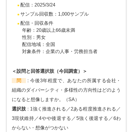
配信：2025/3/24
サンプル回収数：1,000サンプル
配信・回収条件
年齢：20歳以上66歳未満
性別：男女
配信地域：全国
対象条件：企業の人事・労務担当者
＜設問と回答選択肢（今回調査）＞
問
:
今後3年程度で、あなたの所属する会社・
組織のダイバーシティ・多様性の方向性はどのよう
になると想像しますか。（SA）
選択肢
:
1強く推進される／2ある程度推進される／
3現状維持／4やや後退する／5強く後退する／6わ
からない・想像がつかない