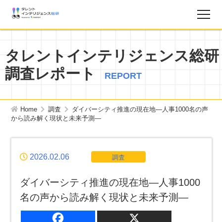
調査レポート
タレントインテリジェンス総研
調査レポート
お知らせ
REPORT
タレントインテリジェンス総研とは？
Home
調査
ダイバーシティ推進の現在地―人事1000名の声
から読み解く現状と未来予測―
お問い合わせ
2026.02.06
調査
運営会社
ダイバーシティ推進の現在地―人事1000
個人情報保護方針
名の声から読み解く現状と未来予測―
サイトマップ