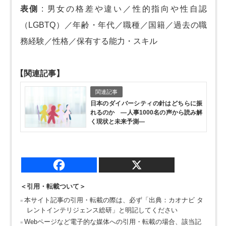
表側
:
男女の格差や違い／性的指向や性自認
（LGBTQ）／年齢・年代／職種／国籍／過去の職
務経験／性格／保有する能力・スキル
【関連記事】
関連記事
日本のダイバーシティの針はどちらに振
れるのか ―人事1000名の声から読み解
く現状と未来予測―
＜引用・転載ついて＞
本サイト記事の引用・転載の際は、必ず「出典：カオナビ タ
レントインテリジェンス総研」と明記してください
Webページなど電子的な媒体への引用・転載の場合、該当記