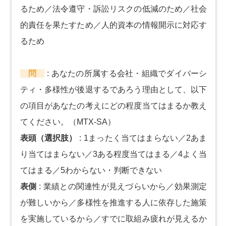
るため／法令遵守・訴訟リスクの低減のため／社会
的責任を果たすため／人的資本の情報開示に対応す
るため
問
:
あなたの所属する会社・組織でダイバーシ
ティ・多様性が後退するであろう理由として、以下
の項目があなたの考えにどの程度当てはまるか教え
てください。（MTX-SA）
表頭（選択肢）
:
1まったく当てはまらない／2あま
り当てはまらない／3ある程度当てはまる／4よく当
てはまる／5わからない・判断できない
表側
:
業績との関連性が見えづらいから／効果測定
が難しいから／多様性を推進する人に依存した施策
を実施しているから／すでに取組み疲れが見えるか