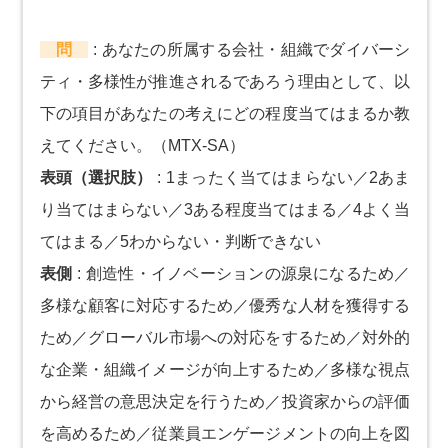
問
:
あなたの所属する会社・組織でダイバーシ
ティ・多様性が推進されるであろう理由として、以
下の項目があなたの考えにどの程度当てはまるか教
えてください。（MTX-SA）
表頭（選択肢）
:
1まったく当てはまらない／2あま
り当てはまらない／3ある程度当てはまる／4よく当
てはまる／5わからない・判断できない
表側
:
創造性・イノベーションの源泉になるため／
多様な顧客に対応するため／優秀な人材を獲得する
ため／グローバル市場への対応をするため／対外的
な企業・組織イメージが向上するため／多様な視点
から経営の意思決定を行うため／投資家からの評価
を高めるため／従業員エンゲージメントの向上を図