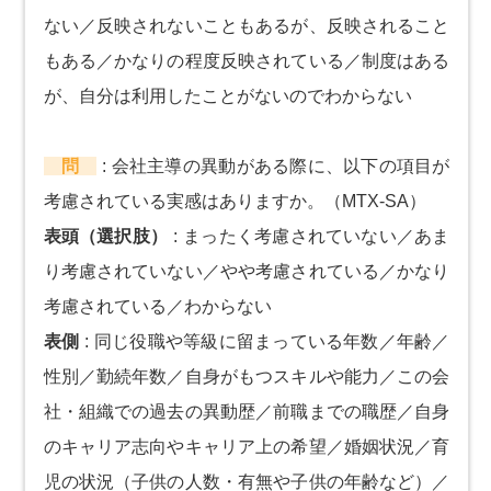
ない／反映されないこともあるが、反映されること
もある／かなりの程度反映されている／制度はある
が、自分は利用したことがないのでわからない
問
:
会社主導の異動がある際に、以下の項目が
考慮されている実感はありますか。（MTX-SA）
表頭（選択肢）
:
まったく考慮されていない／あま
り考慮されていない／やや考慮されている／かなり
考慮されている／わからない
表側
:
同じ役職や等級に留まっている年数／年齢／
性別／勤続年数／自身がもつスキルや能力／この会
社・組織での過去の異動歴／前職までの職歴／自身
のキャリア志向やキャリア上の希望／婚姻状況／育
児の状況（子供の人数・有無や子供の年齢など）／