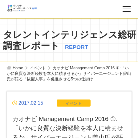
調査レポート
タレントインテリジェンス総研
調査レポート
お知らせ
REPORT
タレントインテリジェンス総研とは？
Home
イベント
カオナビ Management Camp 2016 ①:「い
かに良質な決断経験を本人に積ませるか」サイバーエージェント曽山
氏が語る「抜擢人事」を促進させる5つの仕掛け
お問い合わせ
運営会社
2017.02.15
イベント
個人情報保護方針
カオナビ Management Camp 2016 ①:
「いかに良質な決断経験を本人に積ませ
サイトマップ
るか」サイバーエージェント曽山氏が語