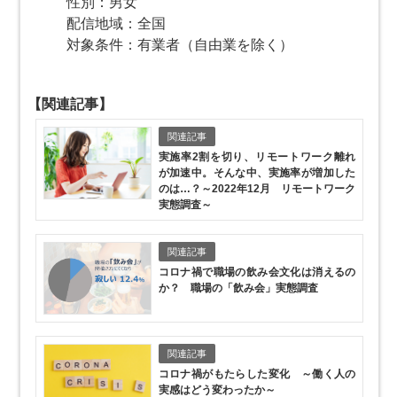
性別：男女
配信地域：全国
対象条件：有業者（自由業を除く）
【関連記事】
関連記事
実施率2割を切り、リモートワーク離れ
が加速中。そんな中、実施率が増加した
のは…？
～2022年12月 リモートワーク
実態調査～
関連記事
コロナ禍で職場の飲み会文化は消えるの
か？ 職場の「飲み会」実態調査
関連記事
コロナ禍がもたらした変化 ～働く人の
実感はどう変わったか～