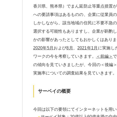
香川県、熊本県）でまん延防止等重点措置が
への要請事項はあるものの、企業に従業員の
しかしながら、該当地域の住民に不要不急の
選択する可能性もありますし、企業が斟酌し
かの影響があったとしてもおかしくはありま
2020年5月
および
8月
、
2021年1月
に実施し
ワークの今を考察していきます。
＜前編＞
で
の傾向を見ていきましたが、今回の＜後編＞
実施率についての調査結果を見ていきます。
サーベイの概要
今回は以下の要領にてインターネットを用い
サーベイ対象：20歳以上60歳未満の自由業