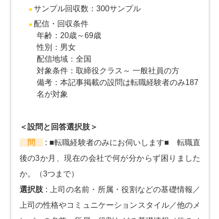
サンプル回収数：300サンプル
配信・回収条件
年齢：20歳～69歳
性別：男女
配信地域：全国
対象条件：取締役クラス～ 一般社員の方
備考：本記事掲載の設問は転職経験者のみ187
名が対象
＜設問と回答選択肢＞
問
:
■転職経験者のみにお伺いします■ 転職直
後の3か月、現在の会社で何が分からず困りました
か。（3つまで）
選択肢
:
上司の名前・所属・役割などの基礎情報／
上司の性格やコミュニケーションスタイル／他のメ