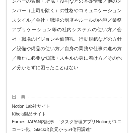
ンバーの名前・所属・役割などの基礎情報／他のメ
ンバー（上司を除く）の性格やコミュニケーション
スタイル／会社・職場の制度やルールの内容／業務
アプリケーション等の社内システムの使い方／会
社・職場のビジョンや価値観、行動規範などの方針
／設備や備品の使い方／自身の業務や仕事の進め方
／新たに必要な知識・スキルの身に着け方／その他
／分からずに困ったことはない
出 典
Notion Lab社サイト
Kibela製品サイト
Forbes JAPAN内記事 “タスク管理アプリNotionがユニ
コーン化、Slack出資元から54億円調達”